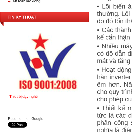
An toàn lao động
• Lõi biến 
thường. Lõi 
TIN KỸ THUẬT
do đó tổn th
• Các thành
kế cẩn thận 
• Nhiều máy
có độ dẫn đ
mát và tăng 
• Hoạt động
hàn inverte
êm hơn. Nă
cho quy trìn
Thiết bị dạy nghề
cho phép cu
• Thiết kế 
tức là các d
Recomend on Google
phần công 
nghĩa là điệ