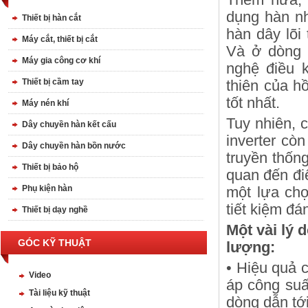
dụng hàn nh
Thiết bị hàn cắt
hàn dây lõi
Máy cắt, thiết bị cắt
Và ở dòng 
Máy gia công cơ khí
nghệ điều 
Thiết bị cầm tay
thiên của h
tốt nhất.
Máy nén khí
Tuy nhiên, 
Dây chuyền hàn kết cấu
inverter còn
Dây chuyền hàn bồn nước
truyền thống
Thiết bị bảo hộ
quan đến đi
Phụ kiện hàn
một lựa chọ
tiết kiệm đá
Thiết bị dạy nghề
Một vài lý 
GÓC KỸ THUẬT
lượng:
• Hiệu quả c
Video
áp công suấ
Tài liệu kỹ thuật
dòng dẫn tớ