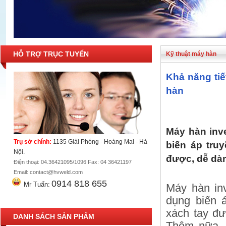
HỖ TRỢ TRỤC TUYẾN
Kỹ thuật máy hàn
Khả năng tiế
hàn
Máy hàn inve
Trụ sở chính:
1135 Giải Phóng - Hoàng Mai - Hà
biến áp tru
Nội.
được, dễ dà
Điện thoại: 04.36421095/1096 Fax: 04 36421197
Email: contact@hvweld.com
0914 818 655
Mr Tuấn:
Máy hàn inv
dụng biến á
xách tay đư
DANH SÁCH SẢN PHẨM
Thêm nữa, 