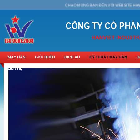
CHÀO MỪNG BẠN ĐẾN VỚI WEBSITE HANVIET
MÁY HÀN
GIỚI THIỆU
DỊCH VỤ
KỸ THUẬT MÁY HÀN
G
LIÊN HỆ